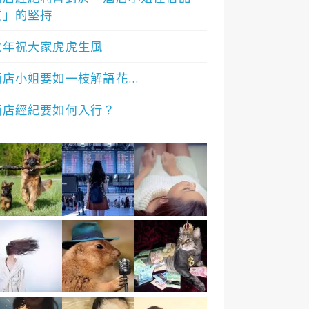
質」的堅持
虎年祝大家虎虎生風
酒店小姐要如一枝解語花…
酒店經紀要如何入行？