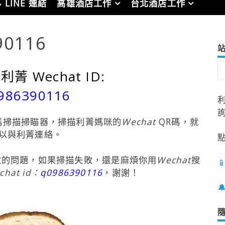
 LINE 連結
高雄酒店工作
台北酒店工作
90116
菁 Wechat ID:
986390116
碼掃描掃瞄器，掃描利菁媽咪的
Wechat
QR碼，就
以與利菁連絡。
效的問題，如果掃描失敗，還是麻煩你用
Wechat
搜

chat
id：
q0986390116
，謝謝！
