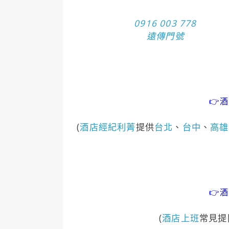
0916 003 778
遠傳門號
👉
(
酒店經紀利菁
提供
台北
、
台中
、
高雄
👉
(
酒店上班
常見提