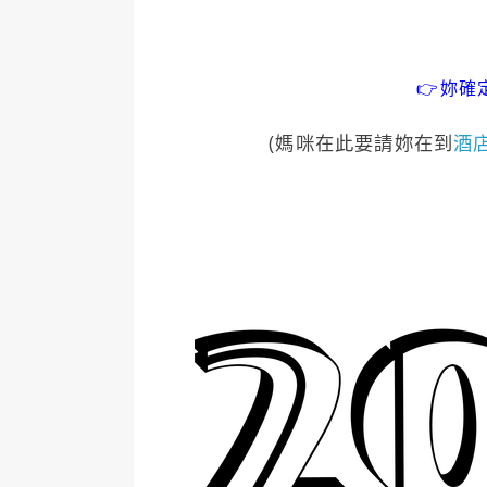
👉妳確
(媽咪在此要請妳在到
酒