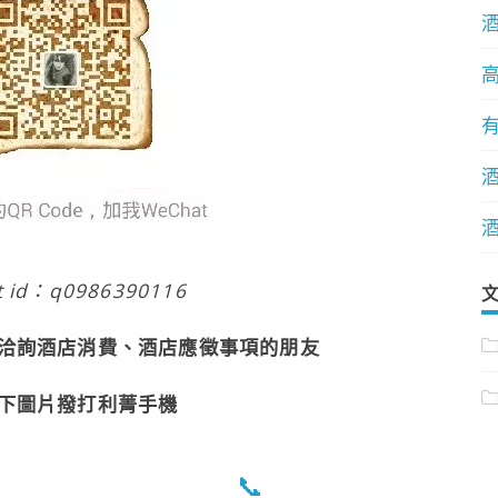
t id：q0986390116
洽詢酒店消費、酒店應徵事項的朋友
下圖片撥打利菁手機
📞