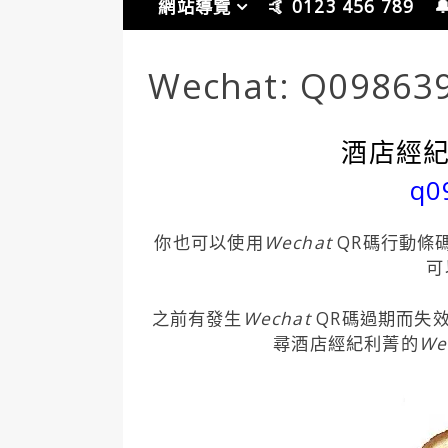
網站導覽
🤙 0123 456 789

Wechat: Q09863
酒店經紀利
q0
你也可以使用
Wechat
QR碼行動條
可
之前有發生
Wechat
QR碼過期而失
尋酒店經紀利菁的
We