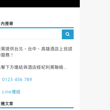
站內搜尋
利菁提供台北、台中、高雄酒店上班諮
詢服務！
點擊下方連結與酒店經紀利菁聯絡...
 0123 456 789
 Line連結
隨機文章