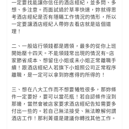
一定要找能讓你信任的酒店經紀，並多問、多
想、多注意。而面試過於草率快速，妳就得思
考酒店經紀是否有隱瞞工作情況的情形，所以
一定要讓酒店經紀人帶妳去看店就是這個道
理！
二、一般這行領錢都是週領，最多的從你上班
開始壓十四天。不能領錢常出現的情況有~店
家節省成本、想留住小姐或未小姐正常離職手
續！跟酒店經紀人若旗下小姐照公司正常程序
離職，是一定可以拿到妳應得的所得的！
三、想在八大工作而不想要犧牲很多，那妳條
件一定要好，要可以當花瓶！若自認條件沒到
那邊，當然會被店家要求酒店經紀告知需要多
付出一些的。若自己無法接受、無法瞭解何謂
酒店工作！那利菁還是建議你轉找其他工作。