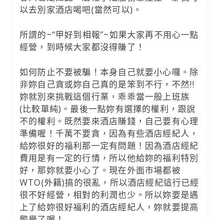
以去別家酒店喝吧(當然可以)。
所謂的~“甲好到相報”~如果大家再不用心一點
經營，到時候大家都沒得賺了！
如何防止不要被騙！本身自己就要小心囉。除
非妳自己貪或妳自己真的是笨到不行，不然!!
妳就別來挑戰這個行業，乖乖當一般上班族
(比較單純)。最後一點妳有選擇的權利，跟說
不的權利。既然要來酒店賺錢，自己要有心理
準備喔！千萬不要貪，因為有些酒店經紀人，
給妳很好的福利那一定有問題！因為酒店經紀
費用是有一定的行情，所以他給妳的福利特別
好，那妳就要小心了。現在外面市場都被
WTO(外籍)搞的很亂，所以酒店經紀這行已經
很不好經營，相對的利潤也少。所以妳要是遇
上了給妳很好福利的酒店經紀人，妳就要提高
警覺了喔！