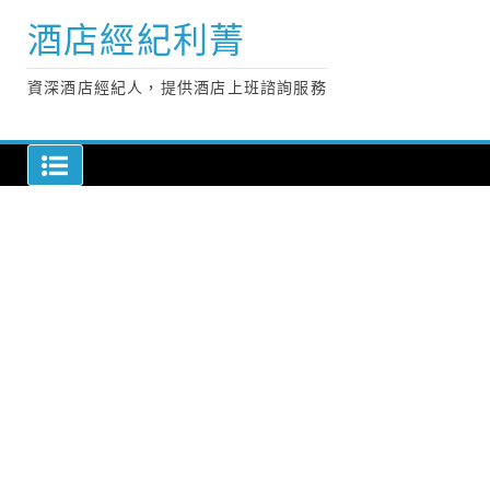
Skip
酒店經紀利菁
to
content
資深酒店經紀人，提供酒店上班諮詢服務