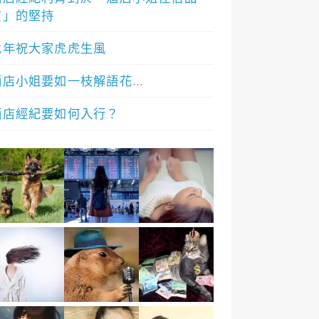
質」的堅持
虎年祝大家虎虎生風
酒店小姐要如一枝解語花…
酒店經紀要如何入行？