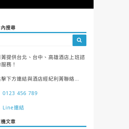
站內搜尋
利菁提供台北、台中、高雄酒店上班諮
詢服務！
點擊下方連結與酒店經紀利菁聯絡...
 0123 456 789
 Line連結
隨機文章