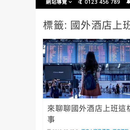
網站導覽
🤙 0123 456 789

標籤:
國外酒店上
來聊聊國外酒店上班這
事