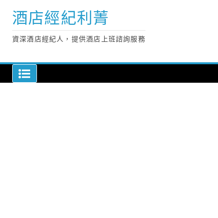
Skip
酒店經紀利菁
to
content
資深酒店經紀人，提供酒店上班諮詢服務