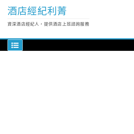
Skip
酒店經紀利菁
to
content
資深酒店經紀人，提供酒店上班諮詢服務