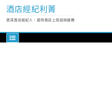
Skip
酒店經紀利菁
to
content
資深酒店經紀人，提供酒店上班諮詢服務