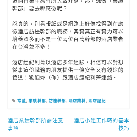
這個行業生態有所大致介紹，那，想做「業績
幹部」要去哪應徵呢？
說真的，別看報紙或是網路上好像找得到在應
徵酒店訪檯幹部的職務，其實真正有實力可以
培養眾多而不是一位兩位百萬幹部的酒店業者
在台灣並不多！
酒店經紀利菁以酒店多年經驗，相信可以對想
從事這份職務的朋友提供一條安全又有錢途的
管道！歡迎妳（你）跟酒店經紀利菁連絡。
常董
,
業績幹部
,
訪檯幹部
,
酒店業幹
,
酒店經紀
文
酒店業績幹部所需注意
酒店小姐工作時的基本
事項
技巧
章