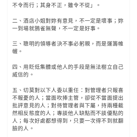
不令而行；其身不正，雖令不從」。
二、酒店小姐對妳有意見，不一定是壞事；妳
一到場就鴉雀無聲，不一定是好事。
三、聰明的領導者決不事必躬親，而是運籌帷
幄。
四、用貶低集體或他人的手段是無法樹立自己
威信的。
五、切莫對以下人委以重任：對管理者只報喜
不報憂的人；當面吹捧主管，卻從不當面提出
批評意見的人；對待管理者與下屬，持兩種截
然相反態度的人；專談他人缺點而不談優點的
人；每次好處都想得到，只要一次得不到就翻
臉的人。