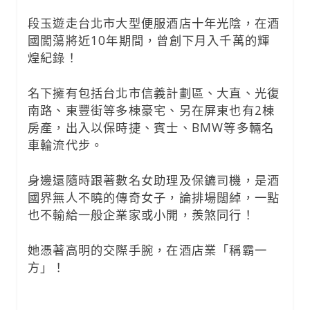
段玉遊走台北市大型便服酒店十年光陰，在酒
國闖蕩將近10年期間，曾創下月入千萬的輝
煌紀錄！
名下擁有包括台北市信義計劃區、大直、光復
南路、東豐街等多棟豪宅、另在屏東也有2棟
房產，出入以保時捷、賓士、BMW等多輛名
車輪流代步。
身邊還隨時跟著數名女助理及保鑣司機，是酒
國界無人不曉的傳奇女子，論排場闊綽，一點
也不輸給一般企業家或小開，羨煞同行！
她憑著高明的交際手腕，在酒店業「稱霸一
方」！