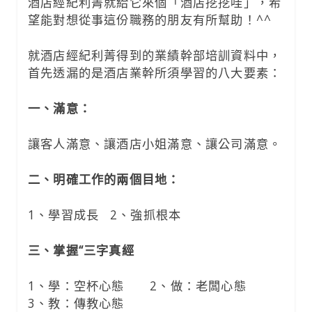
酒店經紀利菁就給它來個「酒店挖挖哇」，希
望能對想從事這份職務的朋友有所幫助！^^
就酒店經紀利菁得到的業績幹部培訓資料中，
首先透漏的是酒店業幹所須學習的八大要素：
一、滿意：
讓客人滿意、讓酒店小姐滿意、讓公司滿意。
二、明確工作的兩個目地：
1、學習成長 2、強抓根本
三、掌握“三字真經
1、學：空杯心態 2、做：老闆心態
3、教：傳教心態