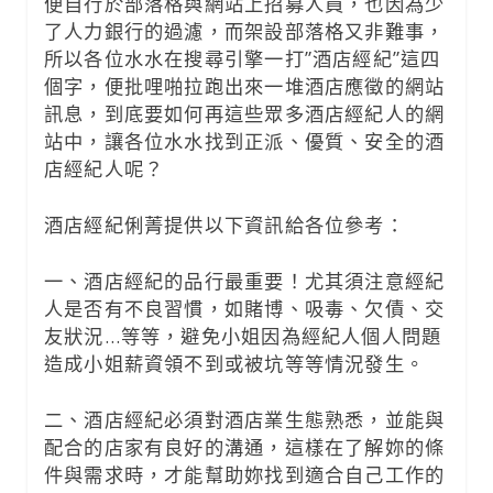
便自行於部落格與網站上招募人員，也因為少
了人力銀行的過濾，而架設部落格又非難事，
所以各位水水在搜尋引擎一打”酒店經紀”這四
個字，便批哩啪拉跑出來一堆酒店應徵的網站
訊息，到底要如何再這些眾多酒店經紀人的網
站中，讓各位水水找到正派、優質、安全的酒
店經紀人呢？
酒店經紀俐菁提供以下資訊給各位參考：
一、酒店經紀的品行最重要！尤其須注意經紀
人是否有不良習慣，如賭博、吸毒、欠債、交
友狀況…等等，避免小姐因為經紀人個人問題
造成小姐薪資領不到或被坑等等情況發生。
二、酒店經紀必須對酒店業生態熟悉，並能與
配合的店家有良好的溝通，這樣在了解妳的條
件與需求時，才能幫助妳找到適合自己工作的