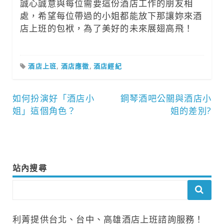
誠心誠意與每位需要這份酒店工作的朋友相
處，希望每位帶過的小姐都能放下那讓妳來酒
店上班的包袱，為了美好的未來展翅高飛！
酒店上班
,
酒店應徵
,
酒店經紀
文
如何扮演好「酒店小
鋼琴酒吧公關與酒店小
姐」這個角色？
姐的差別?
章
導
覽
站內搜尋
利菁提供台北、台中、高雄酒店上班諮詢服務！